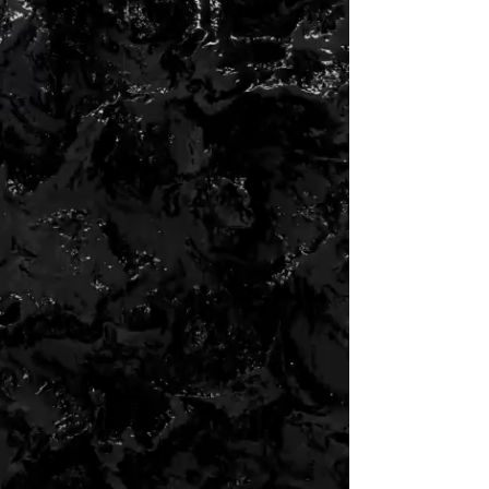
S T E P I N S I D E O U R W O R L D . . .